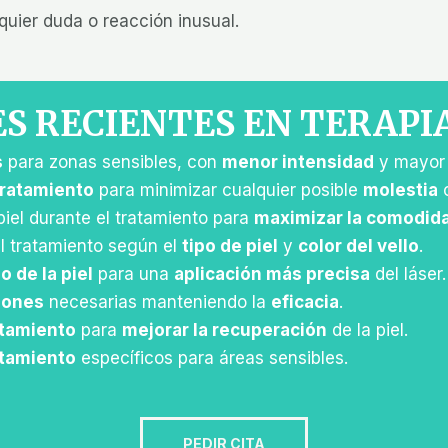
quier duda o reacción inusual.
S RECIENTES EN TERAPI
s
para zonas sensibles, con
menor intensidad
y mayo
tratamiento
para minimizar cualquier posible
molestia
piel durante el tratamiento para
maximizar la comodid
l tratamiento según el
tipo de piel
y
color del vello
.
 de la piel
para una
aplicación más precisa
del láser.
iones
necesarias manteniendo la
eficacia
.
atamiento
para
mejorar la recuperación
de la piel.
atamiento
específicos para áreas sensibles.
PEDIR CITA