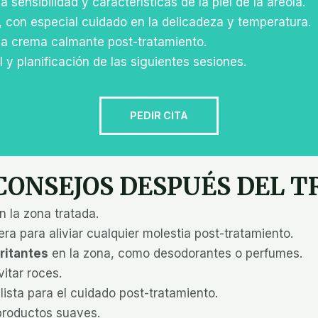
 sensibilidad y características de la piel de la areola.
, con especial cuidado en la delicadeza y temperatura.
na crema calmante post-tratamiento.
l y planificación de las siguientes sesiones.
PEDIR CITA
 CONSEJOS DESPUÉS DEL 
n la zona tratada.
ra para aliviar cualquier molestia post-tratamiento.
rritantes
en la zona, como desodorantes o perfumes.
itar roces.
lista para el cuidado post-tratamiento.
roductos suaves.