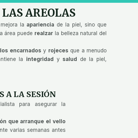
N LAS AREOLAS
o mejora la
apariencia
de la piel, sino que
sta área puede
realzar
la belleza natural del
llos encarnados
y
rojeces
que a menudo
antiene la
integridad
y
salud
de la piel,
 A LA SESIÓN​
lista para asegurar la
ión que arranque el vello
nte varias semanas antes