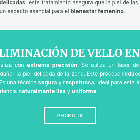
delicadas
, este tratamiento asegura que la piel de l
 un aspecto esencial para el
bienestar femenino
.
ELIMINACIÓN DE VELLO EN
realiza con
extrema precisión
. Se utiliza un láser d
dañar la piel delicada de la zona. Este proceso
reduc
 Es una técnica
segura
y
respetuosa
, ideal para esta 
ariencia
naturalmente lisa
y
uniforme
.
PEDIR CITA