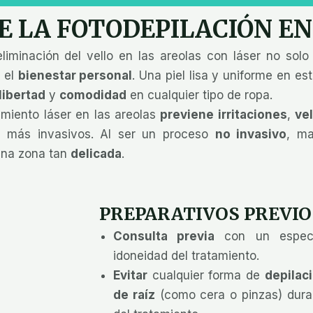
E LA FOTODEPILACIÓN E
liminación del vello en las areolas con láser no sol
 el
bienestar personal
. Una piel lisa y uniforme en e
libertad
y
comodidad
en cualquier tipo de ropa.
amiento láser en las areolas
previene irritaciones
,
ve
n más invasivos. Al ser un proceso
no invasivo
, m
na zona tan
delicada
.
PREPARATIVOS PREVIOS
Consulta previa
con un especia
idoneidad del tratamiento.
Evitar
cualquier forma de
depilac
de raíz
(como cera o pinzas) dura