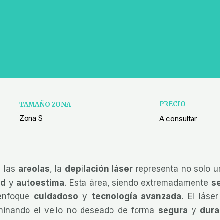
PRECIO
TAMAÑO ZONA
Zona S
A consultar
e las
areolas
, la
depilación láser
representa no solo un
ad
y
autoestima
. Esta área, siendo extremadamente
s
 enfoque
cuidadoso
y
tecnología avanzada
. El lás
iminando el vello no deseado de forma
segura
y
dura