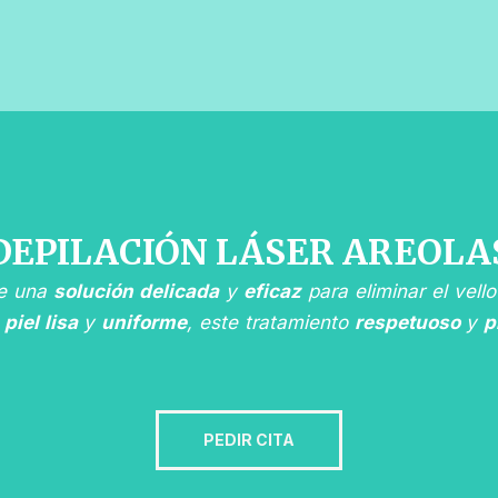
DEPILACIÓN LÁSER AREOLA
e una
solución delicada
y
eficaz
para eliminar el vell
a
piel lisa
y
uniforme
, este tratamiento
respetuoso
y
p
PEDIR CITA