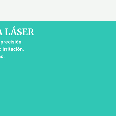
A LÁSER
r
precisión
.
o
irritación
.
ad
.