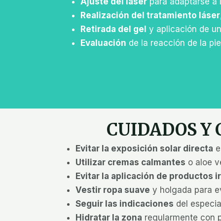
Ajuste del láser
para adaptarse a la
Realización del tratamiento láser
Retirada del gel
y aplicación de u
Evaluación
de la reacción de la pie
CUIDADOS Y
Evitar la exposición solar directa
e
Utilizar cremas calmantes
o aloe ve
Evitar la aplicación de productos i
Vestir ropa suave
y holgada para ev
Seguir las indicaciones
del especia
Hidratar la zona
regularmente con p