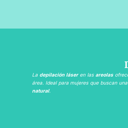
Ir
al
contenido
La
depilación láser
en las
areolas
ofrec
área. Ideal para mujeres que buscan un
natural
.